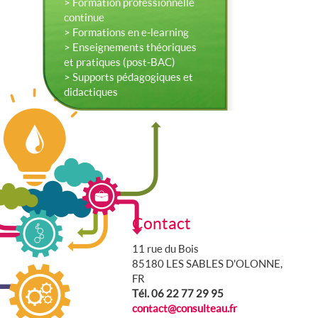
> Formation professionnelle
continue
> Formations en e-learning
> Enseignements théoriques
et pratiques (post-BAC)
> Supports pédagogiques et
didactiques
Contact
11 rue du Bois
85180 LES SABLES D'OLONNE,
FR
Tél. 06 22 77 29 95
contact@consulteau.fr