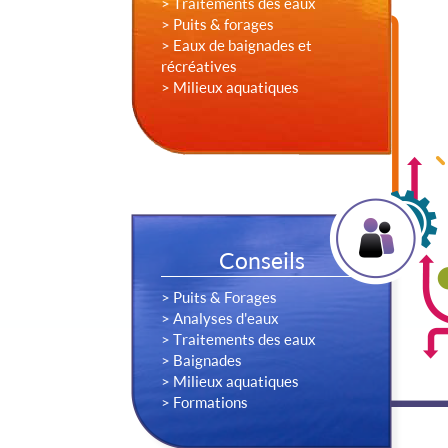
> Traitements des eaux
> Puits & forages
> Eaux de baignades et
récréatives
> Milieux aquatiques
Conseils
> Puits & Forages
> Analyses d'eaux
> Traitements des eaux
> Baignades
> Milieux aquatiques
> Formations