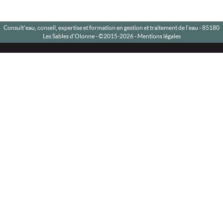
Consult'eau, conseil, expertise et formation en gestion et traitement de l'eau - 85180
Les Sables d'Olonne -
©2015-2026
-
Mentions légales